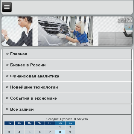
Главная
Бизнес в России
Финансовая аналитика
Новейшие технологии
События в экономике
Все записи
Сегодня: Суббота, 8 Августа
Пн
Вт
Ср
Чт
Пт
Сб
Вс
1
2
3
4
5
6
7
8
9