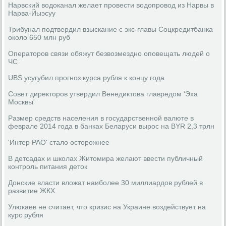
Нарвский водоканал желает провести водопровод из Нарвы в
Нарва-Йыэсуу
Трибунал подтвердил взыскание с экс-главы Соцкредитбанка
около 650 млн руб
Операторов связи обяжут безвозмездно оповещать людей о
ЧС
UBS усугубил прогноз курса рубля к концу года
Совет директоров утвердил Венедиктова главредом 'Эха
Москвы'
Размер средств населения в государственной валюте в
феврале 2014 года в банках Беларуси вырос на BYR 2,3 трлн
'Интер РАО' стало осторожнее
В детсадах и школах Житомира желают ввести публичный
контроль питания деток
Донские власти вложат наиболее 30 миллиардов рублей в
развитие ЖКХ
Улюкаев не считает, что кризис на Украине воздействует на
курс рубля