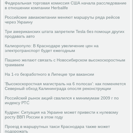
Федеральная торговая комиссия США начала расследование
в отношении компании Herbalife
Российские авиакомпании меняют маршруты ряда рейсов
через Украину
Три американских штата запретили Tesla без помощи других
продавать авто
Калиоропуло: В Краснодаре увеличение цен на
электротранспорт будет ежегодным
Пашино желают связать с Новосибирском высокоскоростным
трамваем
На 1-го безработного в Липецке три вакансии
'Высокоскоростная магистраль на 6 полосах': как поменяется
Северный обход Калининграда опосля реконструкции
Российский рынок акций свалился к минимумам 2009 г по
индексу РТС
Кудрин: Ситуация на Украине может привести к нулевому
росту ВВП России в этом году
Проезд в маршрутных такси Краснодара также может
подорожать