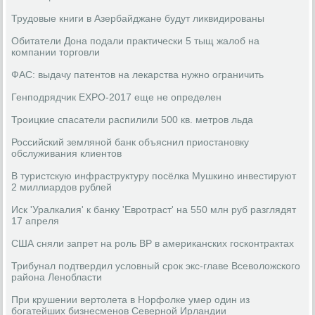
Трудовые книги в Азербайджане будут ликвидированы
Обитатели Дона подали практически 5 тыщ жалоб на
компании торговли
ФАС: выдачу патентов на лекарства нужно ограничить
Генподрядчик EXPO-2017 еще не определен
Троицкие спасатели распилили 500 кв. метров льда
Российский земляной банк объяснил приостановку
обслуживания клиентов
В туристскую инфраструктуру посёлка Мушкино инвестируют
2 миллиардов рублей
Иск 'Уралкалия' к банку 'Евротраст' на 550 млн руб разглядят
17 апреля
США сняли запрет на роль BP в американских госконтрактах
Трибунал подтвердил условный срок экс-главе Всеволожского
района Ленобласти
При крушении вертолета в Норфолке умер один из
богатейших бизнесменов Северной Ирландии