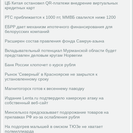
ЦБ Китая остановил QR-платежи внедрение виртуальных
кредитных карт
РТС приближается к 1000 пт, ММВБ свалился ниже 1200
ЕБРР дает механизм ипотечного финансирования для
белорусских компаний
Расширен состав правления фонда Самрук-азына
Вкладывательный потенциал Мурманской области будет
представлен деловым кругам Норвегии
Банк России хлопочет о курсе рубля
Рынок 'Северный' в Красноярске не закрылся к
установленному сроку
Магнитогорск готов к весеннему паводку
Издание Lenta.ru подтвердило хакерскую атаку на
собственный веб-сайт
Минсельхоз предсказывает подорожание товаров на
прилавках РФ из-за ослабления рубля
На подогрев малышей в омском ТЮЗе не хватает
полмиллиарда