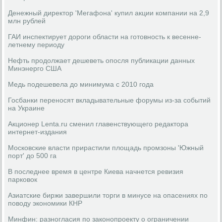
Денежный директор 'Мегафона' купил акции компании на 2,9
млн рублей
ГАИ инспектирует дороги области на готовность к весенне-
летнему периоду
Нефть продолжает дешеветь опосля публикации данных
Минэнерго США
Медь подешевела до минимума с 2010 года
Госбанки переносят вкладывательные форумы из-за событий
на Украине
Акционер Lenta.ru сменил главенствующего редактора
интернет-издания
Московские власти прирастили площадь промзоны 'Южный
порт' до 500 га
В последнее время в центре Киева начнется ревизия
парковок
Азиатские биржи завершили торги в минусе на опасениях по
поводу экономики КНР
Минфин: разногласия по законопроекту о ограничении