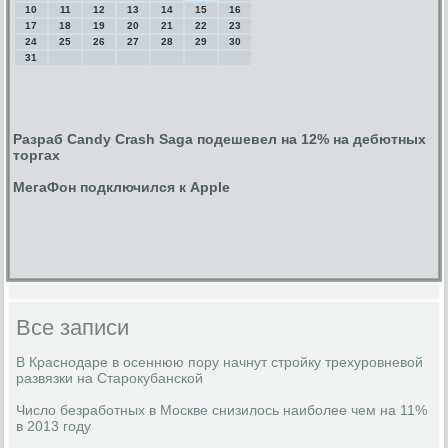
10
11
12
13
14
15
16
17
18
19
20
21
22
23
24
25
26
27
28
29
30
31
Разраб Candy Crash Saga подешевел на 12% на дебютных
торгах
МегаФон подключился к Apple
Все записи
В Краснодаре в осеннюю пору начнут стройку трехуровневой
развязки на Старокубанской
Число безработных в Москве снизилось наиболее чем на 11%
в 2013 году