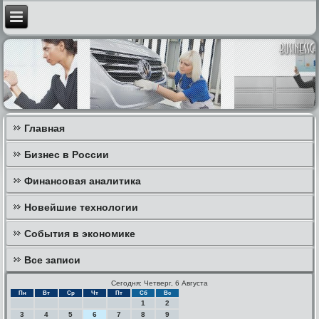
Главная
Бизнес в России
Финансовая аналитика
Новейшие технологии
События в экономике
Все записи
Сегодня: Четверг, 6 Августа
Пн
Вт
Ср
Чт
Пт
Сб
Вс
1
2
3
4
5
6
7
8
9