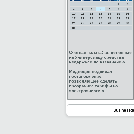
1
2
3
4
5
6
7
8
9
10
11
12
13
14
15
16
17
18
19
20
21
22
23
24
25
26
27
28
29
30
31
Счетная палата: выделенные
на Универсиаду средства
издержали по назначению
Медведев подписал
постановление,
позволяющее сделать
прозрачнее тарифы на
электроэнергию
Businessg