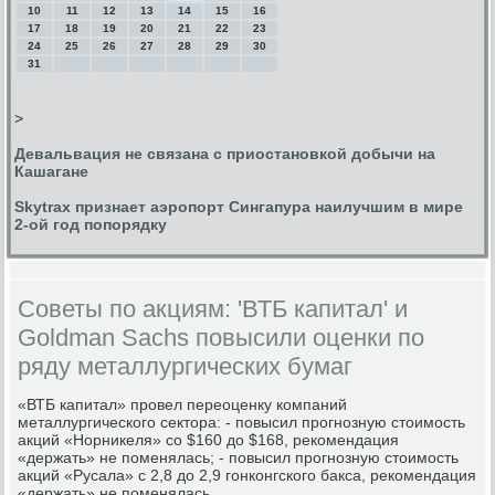
10
11
12
13
14
15
16
17
18
19
20
21
22
23
24
25
26
27
28
29
30
31
>
Девальвация не связана с приостановкой добычи на
Кашагане
Skytrax признает аэропорт Сингапура наилучшим в мире
2-ой год попорядку
Советы по акциям: 'ВТБ капитал' и
Goldman Sachs повысили оценки по
ряду металлургических бумаг
«ВТБ капитал» провел переоценку компаний
металлургического сектора: - повысил прогнозную стоимость
акций «Норникеля» со $160 до $168, рекомендация
«держать» не поменялась; - повысил прогнозную стоимость
акций «Русала» с 2,8 до 2,9 гонконгского бакса, рекомендация
«держать» не поменялась.