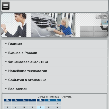
Главная
Бизнес в России
Финансовая аналитика
Новейшие технологии
События в экономике
Все записи
Сегодня: Пятница, 7 Августа
Пн
Вт
Ср
Чт
Пт
Сб
Вс
1
2
3
4
5
6
7
8
9