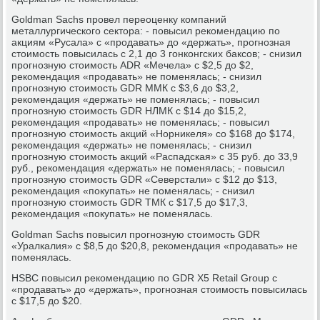
Goldman Sachs провел переоценку компаний
металлургического сектора: - повысил рекомендацию по
акциям «Русала» с «продавать» до «держать», прогнозная
стоимость повысилась с 2,1 до 3 гонконгских баксов; - снизил
прогнозную стоимость ADR «Мечела» с $2,5 до $2,
рекомендация «продавать» не поменялась; - снизил
прогнозную стоимость GDR ММК с $3,6 до $3,2,
рекомендация «держать» не поменялась; - повысил
прогнозную стоимость GDR НЛМК с $14 до $15,2,
рекомендация «продавать» не поменялась; - повысил
прогнозную стоимость акций «Норникеля» со $168 до $174,
рекомендация «держать» не поменялась; - снизил
прогнозную стоимость акций «Распадская» с 35 руб. до 33,9
руб., рекомендация «держать» не поменялась; - повысил
прогнозную стоимость GDR «Северстали» с $12 до $13,
рекомендация «покупать» не поменялась; - снизил
прогнозную стоимость GDR ТМК с $17,5 до $17,3,
рекомендация «покупать» не поменялась.
Goldman Sachs повысил прогнозную стоимость GDR
«Уралкалия» с $8,5 до $20,8, рекомендация «продавать» не
поменялась.
HSBC повысил рекомендацию по GDR X5 Retail Group с
«продавать» до «держать», прогнозная стоимость повысилась
с $17,5 до $20.