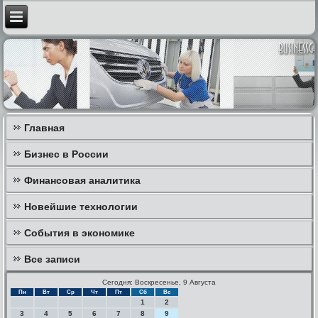
Главная
Бизнес в России
Финансовая аналитика
Новейшие технологии
События в экономике
Все записи
Сегодня: Воскресенье, 9 Августа
Пн
Вт
Ср
Чт
Пт
Сб
Вс
1
2
3
4
5
6
7
8
9