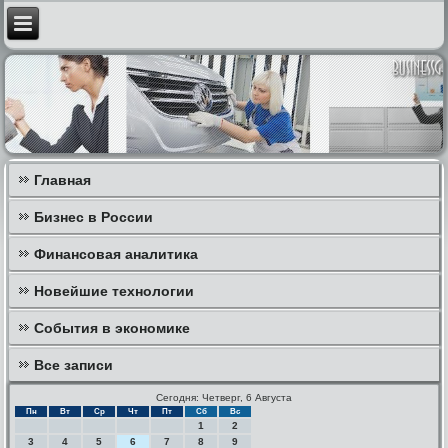
Главная
Бизнес в России
Финансовая аналитика
Новейшие технологии
События в экономике
Все записи
Сегодня: Четверг, 6 Августа
Пн
Вт
Ср
Чт
Пт
Сб
Вс
1
2
3
4
5
6
7
8
9