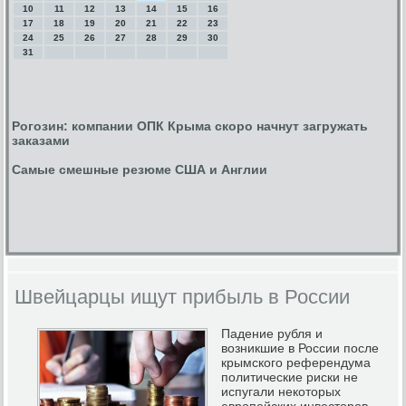
10
11
12
13
14
15
16
17
18
19
20
21
22
23
24
25
26
27
28
29
30
31
Рогозин: компании ОПК Крыма скоро начнут загружать
заказами
Самые смешные резюме США и Англии
Швейцарцы ищут прибыль в России
Падение рубля и
возникшие в России после
крымского референдума
политические риски не
испугали некоторых
европейских инвесторов.