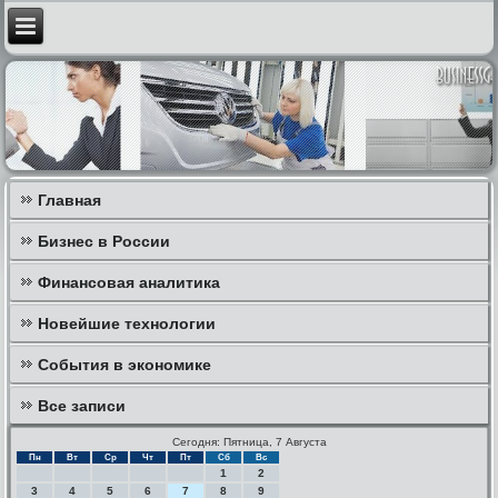
Главная
Бизнес в России
Финансовая аналитика
Новейшие технологии
События в экономике
Все записи
Сегодня: Пятница, 7 Августа
Пн
Вт
Ср
Чт
Пт
Сб
Вс
1
2
3
4
5
6
7
8
9