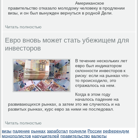
Американское
правительство отказало молодому человеку в продлении
визы, и он был вынужден вернуться в родной Дели.
Читать полностью
Евро вновь может стать убежищем для
инвесторов
В течение нескольких лет
евро был индикатором
склонности инвесторов к
риску: если на рынках что-
то происходило, это
отражалось на нем.
Когда в этом году
началось падение на
развивающихся рынках, а затем это же случилось и на
развитых рынках, курс евро за ними не последовал.
Читать полностью
визы
падение
рынках
заработал
подняли
России
референдум
монополистов
нарушителей
правительство
валюты