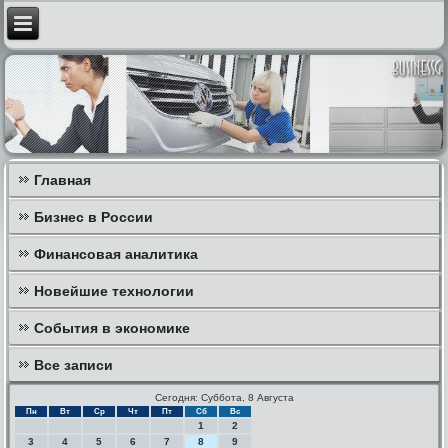
Главная
Бизнес в России
Финансовая аналитика
Новейшие технологии
События в экономике
Все записи
Сегодня: Суббота, 8 Августа
Пн
Вт
Ср
Чт
Пт
Сб
Вс
1
2
3
4
5
6
7
8
9