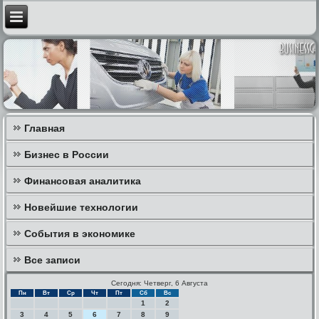
Главная
Бизнес в России
Финансовая аналитика
Новейшие технологии
События в экономике
Все записи
Сегодня: Четверг, 6 Августа
Пн
Вт
Ср
Чт
Пт
Сб
Вс
1
2
3
4
5
6
7
8
9