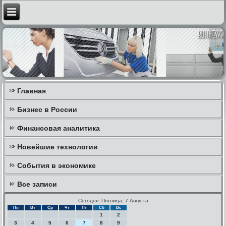
Главная
Бизнес в России
Финансовая аналитика
Новейшие технологии
События в экономике
Все записи
Сегодня: Пятница, 7 Августа
Пн
Вт
Ср
Чт
Пт
Сб
Вс
1
2
3
4
5
6
7
8
9