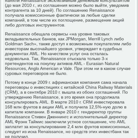
наняли Renaissance эксклюзивным денежным консультантом
(до мая 2010 г., из соглашения можно было выйти, уведомив
контрагента за 10 дней). По соглашению Renaissance
получала комиссионные фактически за любые сделки
компаний, в том числе их поглощение, размещение акций
либо долговых инструментов.
Renaissance обещала сервисы «на уровне таковых
вкладывательных банков, как JPMorgan, Merrill Lynch либо
Goldman Sach», также доступ к возможным покупателям либо
инвесторам высочайшего уровня, утверждает в судебных
документах AML. Но качеством услуг она осталась
недовольна. Так, Renaissance отыскала только 3-х
претендентов на покупку активов AML - Eurasian Natural
Resources, Anglo American и Vale. При этом ни в каком случае
суровых переговоров не было.
Потому в конце 2009 г. африканская компания сама начала
переговоры о инвестициях с китайской China Railway Materials
(CRM), а в сентябре 2010 г. вышла из обоих соглашений. По
утверждению Renaissance, в это время она продолжала
консультировать AML. В марте 2010 г. CRM инвестировала
168 млн фунтов в акции AML и получила 12,5%-ную долю в
капитале компании. В январе 2010 г. гендиректор группы
Renaissance Стивен Дженнингс и исполнительный директор
AML Фрэнк Таймис заключили устное соглашение, что AML
заплатит за консультирование 2,4 млн фунтов комиссионных,
следует из иска Renaissance, но средств этих инвестбанк так
не получил.