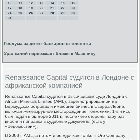
10
11
12
13
14
15
16
17
18
19
20
21
22
23
24
25
26
27
28
29
30
31
Госдума защитит банкиров от клеветы
Уралкалий переезжает ближе к Мазепину
Renaissance Capital судится в Лондоне с
африканской компанией
Renaissance Capital судится в Высочайшем суде Лондона с
African Minerals Limited (AML), зарегистрированной на
Бермудских островах и имеющей бизнес в Сьерра-Леоне,
включая железорудное месторождение Тонколили. 1-ый иск
был подан в октябре 2011 г., после чего стороны пару раз
вносили поправки в судебные документы (есть у
«Ведомостей»).
В 2008 г. AML, а потом и ее «дочка» Tonkolili Ore Company