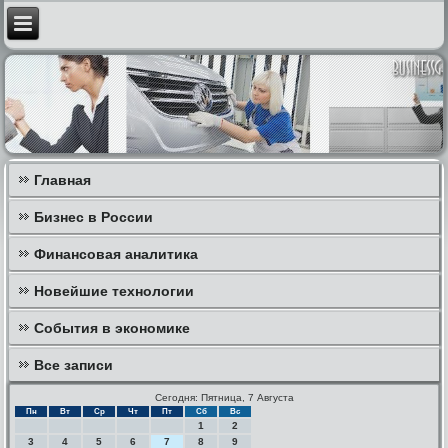
Главная
Бизнес в России
Финансовая аналитика
Новейшие технологии
События в экономике
Все записи
Сегодня: Пятница, 7 Августа
Пн
Вт
Ср
Чт
Пт
Сб
Вс
1
2
3
4
5
6
7
8
9