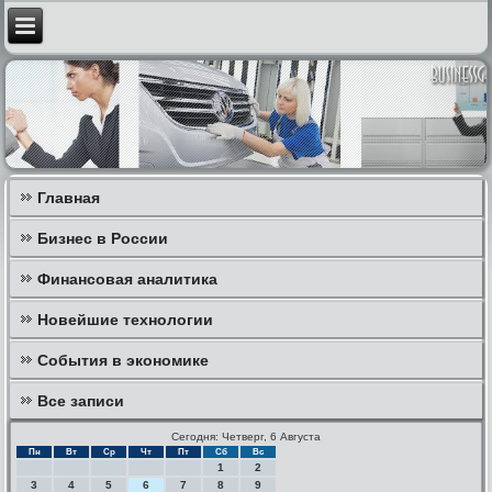
Главная
Бизнес в России
Финансовая аналитика
Новейшие технологии
События в экономике
Все записи
Сегодня: Четверг, 6 Августа
Пн
Вт
Ср
Чт
Пт
Сб
Вс
1
2
3
4
5
6
7
8
9