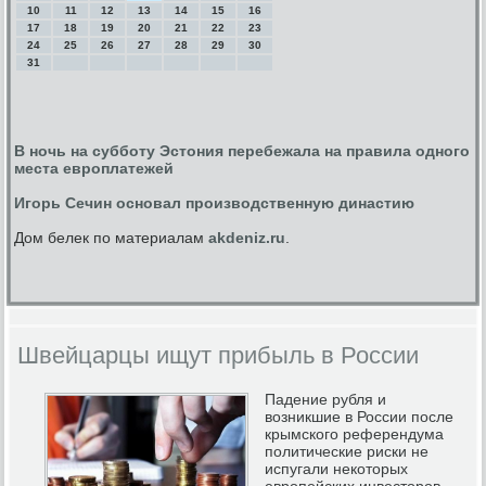
10
11
12
13
14
15
16
17
18
19
20
21
22
23
24
25
26
27
28
29
30
31
В ночь на субботу Эстония перебежала на правила одного
места европлатежей
Игорь Сечин основал производственную династию
Дом белек по материалам
akdeniz.ru
.
Швейцарцы ищут прибыль в России
Падение рубля и
возникшие в России после
крымского референдума
политические риски не
испугали некоторых
европейских инвесторов.