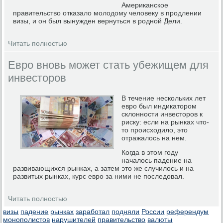
Американское
правительство отказало молодому человеку в продлении
визы, и он был вынужден вернуться в родной Дели.
Читать полностью
Евро вновь может стать убежищем для
инвесторов
В течение нескольких лет
евро был индикатором
склонности инвесторов к
риску: если на рынках что-
то происходило, это
отражалось на нем.
Когда в этом году
началось падение на
развивающихся рынках, а затем это же случилось и на
развитых рынках, курс евро за ними не последовал.
Читать полностью
визы
падение
рынках
заработал
подняли
России
референдум
монополистов
нарушителей
правительство
валюты