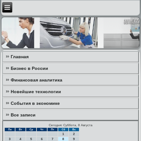
Главная
Бизнес в России
Финансовая аналитика
Новейшие технологии
События в экономике
Все записи
Сегодня: Суббота, 8 Августа
Пн
Вт
Ср
Чт
Пт
Сб
Вс
1
2
3
4
5
6
7
8
9