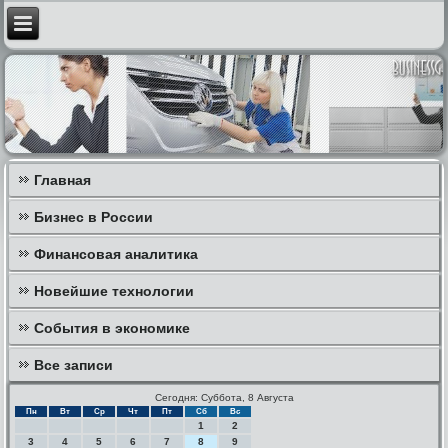
Главная
Бизнес в России
Финансовая аналитика
Новейшие технологии
События в экономике
Все записи
Сегодня: Суббота, 8 Августа
Пн
Вт
Ср
Чт
Пт
Сб
Вс
1
2
3
4
5
6
7
8
9