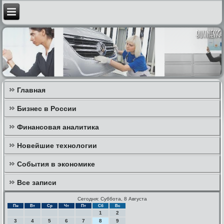
Главная
Бизнес в России
Финансовая аналитика
Новейшие технологии
События в экономике
Все записи
Сегодня: Суббота, 8 Августа
Пн
Вт
Ср
Чт
Пт
Сб
Вс
1
2
3
4
5
6
7
8
9