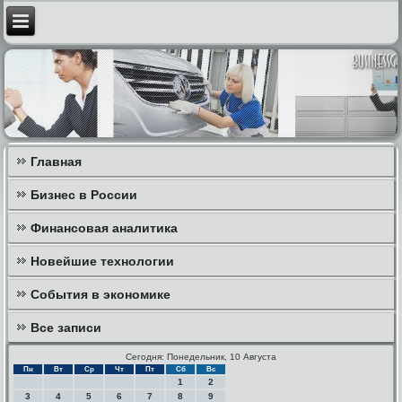
Главная
Бизнес в России
Финансовая аналитика
Новейшие технологии
События в экономике
Все записи
Сегодня: Понедельник, 10 Августа
Пн
Вт
Ср
Чт
Пт
Сб
Вс
1
2
3
4
5
6
7
8
9