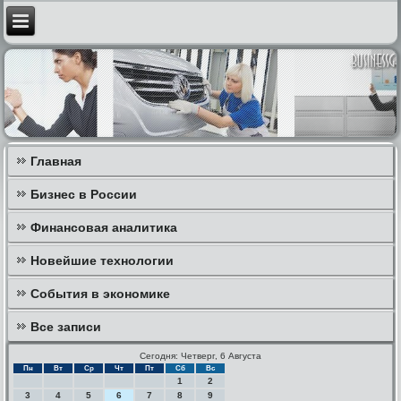
Главная
Бизнес в России
Финансовая аналитика
Новейшие технологии
События в экономике
Все записи
Сегодня: Четверг, 6 Августа
Пн
Вт
Ср
Чт
Пт
Сб
Вс
1
2
3
4
5
6
7
8
9