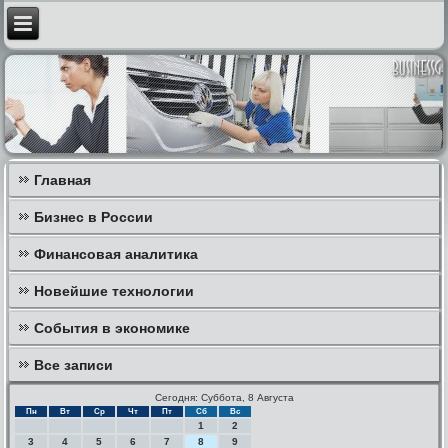
Главная
Бизнес в России
Финансовая аналитика
Новейшие технологии
События в экономике
Все записи
Сегодня: Суббота, 8 Августа
Пн
Вт
Ср
Чт
Пт
Сб
Вс
1
2
3
4
5
6
7
8
9