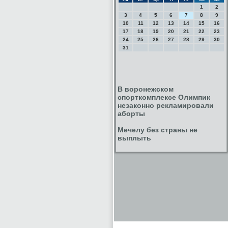
1
2
3
4
5
6
7
8
9
10
11
12
13
14
15
16
17
18
19
20
21
22
23
24
25
26
27
28
29
30
31
В воронежском
спорткомплексе Олимпик
незаконно рекламировали
аборты
Мечелу без страны не
выплыть