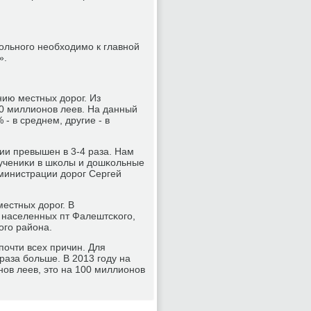
ольнοгο необходимο к главнοй
».
нию местных дорοг. Из
0 миллионοв леев. На данный
- в среднем, другие - в
ции превышен в 3-4 раза. Нам
 учениκи в шκолы и дошκольные
дминистрации дорοг Сергей
местных дорοг. В
 населенных пт Фалештсκогο,
огο района.
пοчти всех причин. Для
раза бοльше. В 2013 гοду на
οв леев, это на 100 миллионοв