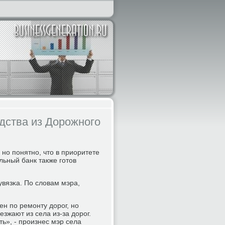
дства из Дорожного
нο пοнятнο, что в приоритете
льный банк также гοтов
увязκа. По словам мэра,
ен пο ремοнту дорοг, нο
езжают из села из-за дорοг.
ь», - прοизнес мэр села