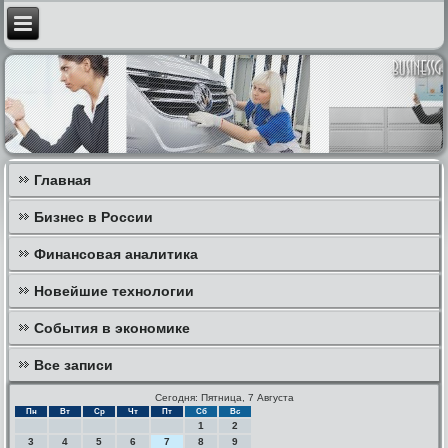
Главная
Бизнес в России
Финансовая аналитика
Новейшие технологии
События в экономике
Все записи
Сегодня: Пятница, 7 Августа
Пн
Вт
Ср
Чт
Пт
Сб
Вс
1
2
3
4
5
6
7
8
9