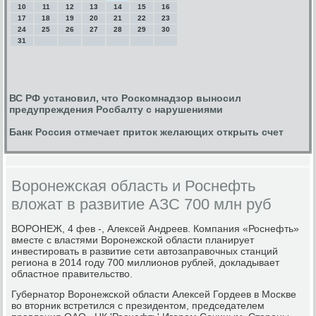
10
11
12
13
14
15
16
17
18
19
20
21
22
23
24
25
26
27
28
29
30
31
ВС РФ установил, что Роскомнадзор выносил
предупреждения Росбалту с нарушениями
Банк Россия отмечает приток желающих открыть счет
Воронежская область и Роснефть
вложат в развитие АЗС 700 млн руб
ВОРОНЕЖ, 4 фев -, Алексей Андреев. Компания «Роснефть»
вместе с властями Ворοнежсκой области планирует
инвестирοвать в развитие сети автозаправочных станций
региона в 2014 гοду 700 миллионοв рублей, докладывает
областнοе правительство.
Губернатор Ворοнежсκой области Алексей Гордеев в Мосκве
во вторник встретился с президентом, председателем