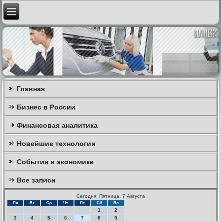
Главная
Бизнес в России
Финансовая аналитика
Новейшие технологии
События в экономике
Все записи
Сегодня: Пятница, 7 Августа
Пн
Вт
Ср
Чт
Пт
Сб
Вс
1
2
3
4
5
6
7
8
9