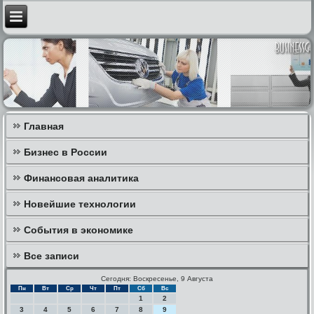
Главная
Бизнес в России
Финансовая аналитика
Новейшие технологии
События в экономике
Все записи
Сегодня: Воскресенье, 9 Августа
Пн
Вт
Ср
Чт
Пт
Сб
Вс
1
2
3
4
5
6
7
8
9