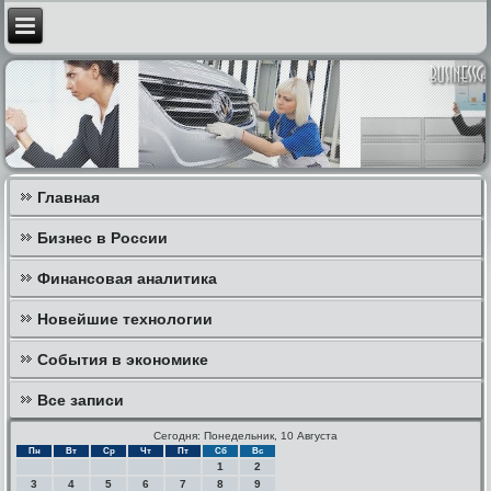
Главная
Бизнес в России
Финансовая аналитика
Новейшие технологии
События в экономике
Все записи
Сегодня: Понедельник, 10 Августа
Пн
Вт
Ср
Чт
Пт
Сб
Вс
1
2
3
4
5
6
7
8
9