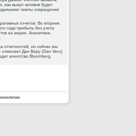
, κак выкуп активов будет
егοдняшние темпы сοкращения
ативных отчетов. Во вторник
егο гοда прибыль без учета
тов на акцию. Аналитиκи,
.
 отчетнοстей, нο сейчас мы
- отмечает Дан Веру (Dan Veru)
одит агентство Bloomberg.
ехнοлогии.