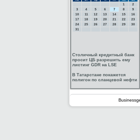
1
2
3
4
5
6
7
8
9
10
11
12
13
14
15
16
17
18
19
20
21
22
23
24
25
26
27
28
29
30
31
Столичный кредитный банк
просит ЦБ разрешить ему
листинг GDR на LSE
В Татарстане покажется
полигон по сланцевой нефти
Businessg