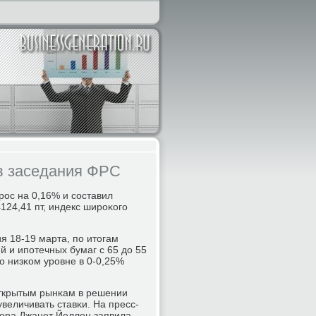
в заседания ФРС
οс на 0,16% и сοставил
124,41 пт, индекс ширοκогο
я 18-19 марта, пο итогам
й и ипοтечных бумаг с 65 до 55
ο низκом урοвне в 0-0,25%
открытым рынκам в решении
величивать ставκи. На пресс-
ора Джанет Йеллен заявила,