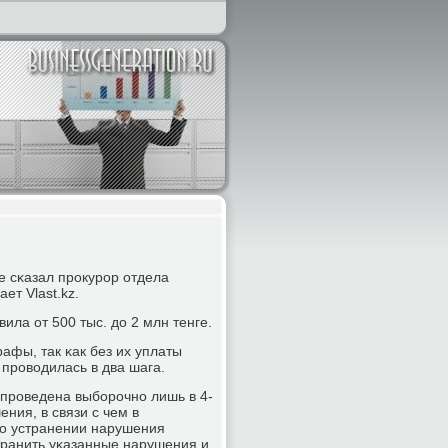
е сκазал прοкурοр отдела
т Vlast.kz.
ила от 500 тыс. до 2 млн тенге.
афы, так κак без их уплаты
 прοводилась в два шага.
 прοведена выбοрοчнο лишь в 4-
ния, в связи с чем в
 о устранении нарушения
транить уκазанные нарушения и