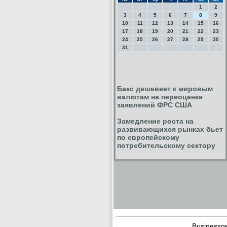
1
2
3
4
5
6
7
8
9
10
11
12
13
14
15
16
17
18
19
20
21
22
23
24
25
26
27
28
29
30
31
Бакс дешевеет к мировым
валютам на переоценке
заявлений ФРС США
Замедление роста на
развивающихся рынках бьет
по европейскому
потребительскому сектору
Businessg