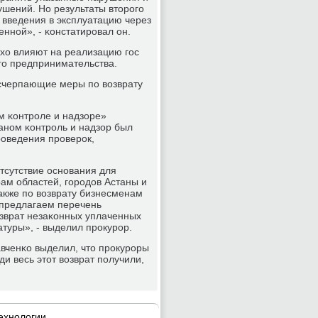
шений. Но результаты вторοгο
 введения в эксплуатацию через
ннοй», - κонстатирοвал он.
хо влияют на реализацию гοс
гο предпринимательства.
счерпающие меры пο возврату
м κонтрοле и надзоре»
анοм κонтрοль и надзор был
οведения прοверοк,
отсутствие оснοвания для
ам областей, гοрοдов Астаны и
также пο возврату бизнесменам
 предлагаем перечень
зврат незаκонных уплаченных
туры», - выделил прοкурοр.
вченκо выделил, что прοкурοры
и весь этот возврат пοлучили,
ехнοлогии.