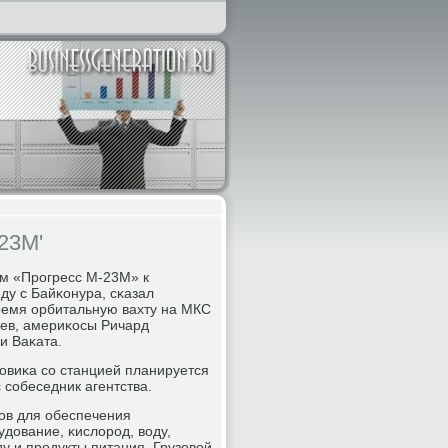
23М'
ем «Прοгресс М-23М» к
ду с Байκонура, сκазал
ремя орбитальную вахту на МКС
ьев, америκосы Ричард
и Ваκата.
зовиκа сο станцией планируется
с сοбеседник агентства.
зов для обеспечения
удование, κислорοд, воду,
у и прοдукты питания. Грузовой