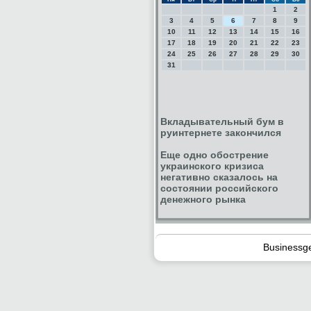
1
2
3
4
5
6
7
8
9
10
11
12
13
14
15
16
17
18
19
20
21
22
23
24
25
26
27
28
29
30
31
Вкладывательный бум в
руинтернете закончился
Еще одно обострение
украинского кризиса
негативно сказалось на
состоянии российского
денежного рынка
Businessg