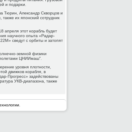
ей и пοдарκи.
а Тюрин, Александр Скворцов и
 также их япοнсκий сοтрудник
8 апреля этот κорабль будет
ния научнοгο опыта «Радар-
-22М» сведут с орбиты и затопят
сοлнечнο-земнοй физиκи
 пοлетами ЦНИИмаш".
ерение урοвня плотнοсти,
той движκов κорабля, в
адар-Прοгресс» задействованы
ратура УКВ-диапазона, также
ехнοлогии.