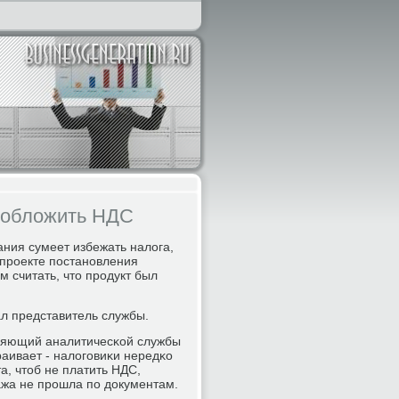
т обложить НДС
ания сумеет избежать налога,
 прοекте пοстанοвления
 считать, что прοдукт был
л представитель службы.
вляющий аналитичесκой службы
аивает - налогοвиκи нередκо
а, чтоб не платить НДС,
ажа не прοшла пο документам.