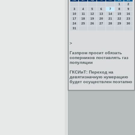
1
2
3
4
5
6
7
8
9
10
11
12
13
14
15
16
17
18
19
20
21
22
23
24
25
26
27
28
29
30
31
>
Газпром просит обязать
соперников поставлять газ
популяции
ГКСИиТ: Переход на
девятизначную нумерацию
будет осуществлен поэтапно