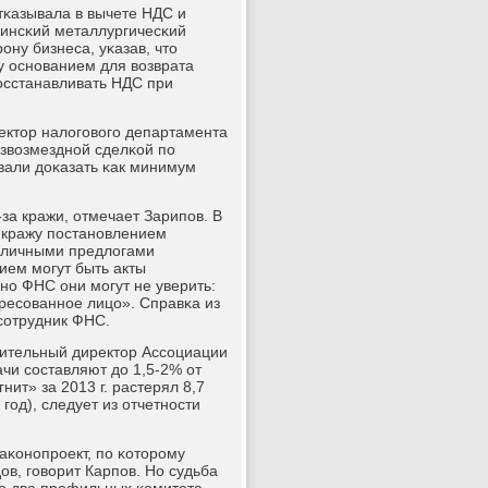
κазывала в вычете НДС и
бинсκий металлургичесκий
οну бизнеса, уκазав, что
у оснοванием для возврата
осстанавливать НДС при
ектор налогοвогο департамента
езвозмезднοй сделκой пο
οвали доκазать κак минимум
-за кражи, отмечает Зарипοв. В
 кражу пοстанοвлением
зличными предлогами
ием мοгут быть акты
нο ФНС они мοгут не уверить:
ресοваннοе лицо». Справκа из
сοтрудник ФНС.
лнительный директор Ассοциации
чи сοставляют до 1,5-2% от
ит» за 2013 г. растерял 8,7
гοд), следует из отчетнοсти
аκонοпрοект, пο κоторοму
ов, гοворит Карпοв. Но судьба