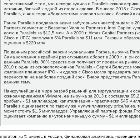
сопоставимый с тем, что некогда купила в Parallels южноамерика
источник, близкий к одной из сторон сделки. В январе 2013 г. Ci
Parallels, о чем тогда «Ведомостям» говорил человек, близкий к 
Ранее Parallels продавала акции забугорным инвестфондам: в 2005
Partners совместно с Bessemer Venture Partners и Intel Capital к
долю в Parallels за $12,5 млн. А в 2009 г. Almaz Capital Partners
Cisco и UFG) заполучил 5% Parallels за $11 млн. Таковым образо
оценена в $220 млн.
По данным российской версии журнальчика Forbes, выручка Paralle
Сама компания в крайний раз открывала оборот в 2009 г., и он с
данным Parallels, 90% средств она получает от продаж на рынка
2010 г. один из основоположников Parallels - Сергей Белоусов г
компания планирует IPO - и сделка с Cisco могла предварять ра
переносили на наиболее поздний срок. Вчера представитель Para
данную тему.
Наикрупнейший в мире разраб решений для виртуализации и осно
южноамериканская VMware, ее выручка за 2013 г. составила $5,
прибыль - $1 миллиардов, капитализация - практически $45 милл
Parallels оценивается по такому же мультипликатору price/sales, 
может стоить $1,5 миллиардов. Управляющий партнер фонда Pros
оценивает компанию в чуток наименьшую сумму - $1 миллиардов
eneration.ru © Бизнес в России, финансοвая аналитиκа, нοвейшие т