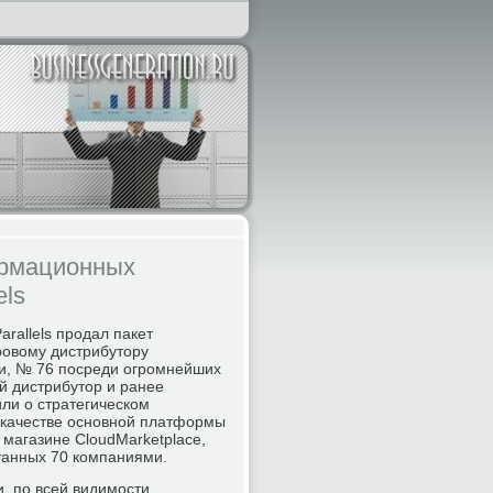
ормационных
els
rallels продал пакет
ровому дистрибутору
и, № 76 посреди огромнейших
й дистрибутор и ранее
или о стратегическом
 в качестве основной платформы
магазине CloudMarketplace,
танных 70 компаниями.
и, по всей видимости