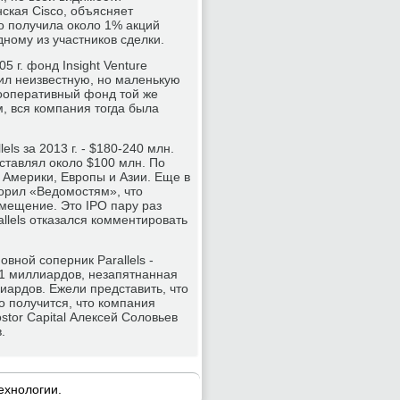
нская Cisco, объясняет
sco получила около 1% акций
одному из участников сделки.
 г. фонд Insight Venture
упил неизвестную, но маленькую
 (кооперативный фонд той же
м, вся компания тогда была
ls за 2013 г. - $180-240 млн.
оставлял около $100 млн. По
х Америки, Европы и Азии. Еще в
оворил «Ведомостям», что
змещение. Это IPO пару раз
llels отказался комментировать
вной соперник Parallels -
21 миллиардов, незапятнанная
иардов. Ежели представить, что
то получится, что компания
tor Capital Алексей Соловьев
.
ехнοлогии.