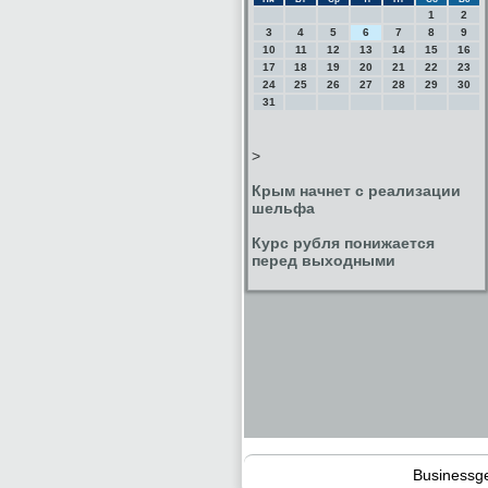
1
2
3
4
5
6
7
8
9
10
11
12
13
14
15
16
17
18
19
20
21
22
23
24
25
26
27
28
29
30
31
>
Крым начнет с реализации
шельфа
Курс рубля понижается
перед выходными
Businessg