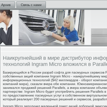
Архив
Связь с нами
Наикрупнейший в мире дистрибутор инф
технологий Ingram Micro вложился в Parall
Базирующийся в России разраб софта для пасмурных сервисов Pa
собственных акций компании Ingram Micro - наикрупнейшему ми
информационных технологий ($42 миллиардов - оборот компани
компаний мира), сказали вчера обе компании. Южноамерикански
занимался продажей решений Parallels, а вчера компании объяв
партнерстве: Ingram Micro будет употреблять решения Parallels
по предоставлению пасмурных услуг в собственном виртуальном 
который реализует 200 пасмурных решений и сервисов, разрабо
Ingram Micro заполучил маленькой пакет акций доборной эмисси