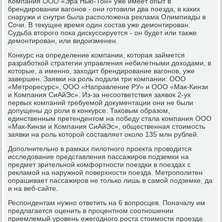
Компания ООО «Эра Нью-Тон» уже имеет опыт в
брендировании вагонов - они готовили два поезда, в каких
снаружи и снутри была расположена реклама Олимпиады в
Сочи. В текущее время один состав уже демонтирован.
Судьба второго пока дискуссируется - он будет или также
демонтирован, или видоизменен.
Конкурс на определение компании, которая займется
разработкой стратегии управления небилетными доходами, в
которые, а именно, заходит брендирование вагонов, уже
завершен. Заявки на роль подали три компании: ООО
«Метроресурс», ООО «Направление РУ» и ООО «Мак-Кинзи
и Компания СиАйЭс». Из-за несоответствия заявок 2-ух
первых компаний требуемой документации они не были
допущены до роли в конкурсе. Таковым образом,
единственным претендентом на победу стала компания ООО
«Мак-Кинзи и Компания СиАйЭс», общественная стоимость
заявки на роль которой составляет около 135 млн рублей.
Дополнительно в рамках пилотного проекта проводится
исследование представления пассажиров подземки на
предмет зрительной комфортности поездки в поездах с
рекламой на наружной поверхности поезда. Метрополитен
опрашивает пассажиров не только лишь в самой подземке, да
и на веб-сайте.
Респондентам нужно ответить на 6 вопросцев. Поначалу им
предлагается оценить в процентном соотношении
приемлемый уровень ежегодного роста стоимости проезда