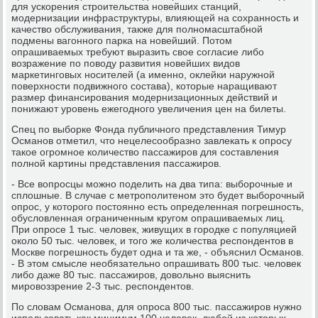
для ускорения строительства новейших станций,
модернизации инфраструктуры, влияющей на сохранность и
качество обслуживания, также для полномасштабной
подмены вагонного парка на новейший. Потом
опрашиваемых требуют выразить свое согласие либо
возражение по поводу развития новейших видов
маркетинговых носителей (а именно, оклейки наружной
поверхности подвижного состава), которые наращивают
размер финансирования модернизационных действий и
понижают уровень ежегодного увеличения цен на билеты.
Спец по выборке Фонда публичного представления Тимур
Османов отметил, что нецелесообразно завлекать к опросу
такое огромное количество пассажиров для составления
полной картины представления пассажиров.
- Все вопросцы можно поделить на два типа: выборочные и
сплошные. В случае с метрополитеном это будет выборочный
опрос, у которого постоянно есть определенная погрешность,
обусловленная ограниченным кругом опрашиваемых лиц.
При опросе 1 тыс. человек, живущих в городке с популяцией
около 50 тыс. человек, и того же количества респондентов в
Москве погрешность будет одна и та же, - объяснил Османов.
- В этом смысле необязательно опрашивать 800 тыс. человек
либо даже 80 тыс. пассажиров, довольно выяснить
мировоззрение 2-3 тыс. респондентов.
По словам Османова, для опроса 800 тыс. пассажиров нужно
использовать как минимум 100 человек, любой из которых