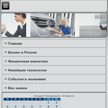
Главная
Бизнес в России
Финансовая аналитика
Новейшие технологии
События в экономике
Все записи
Сегодня: Понедельник, 10 Августа
Пн
Вт
Ср
Чт
Пт
Сб
Вс
1
2
3
4
5
6
7
8
9