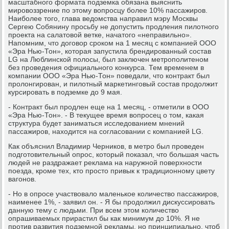
масштабного формата подземка обязана выяснить
мировоззрение по этому вопросцу более 10% пассажиров.
Наиболее того, глава ведомства направил мэру Москвы
Сергею Собянину просьбу не допустить продления пилотного
проекта на салатовой ветке, начатого «неправильно».
Напомним, что договор сроком на 1 месяц с компанией ООО
«Эра Нью-Тон», которая запустила брендированный состав
LG на Люблинской полосы, был заключен метрополитеном
без проведения официального конкурса. Тем временем в
компании ООО «Эра Нью-Тон» поведали, что контракт был
пролонгирован, и пилотный маркетинговый состав продолжит
курсировать в подземке до 9 мая.
- Контракт был продлен еще на 1 месяц, - отметили в ООО
«Эра Нью-Тон». - В текущее время вопросец о том, какая
структура будет заниматься исследованием мнений
пассажиров, находится на согласовании с компанией LG.
Как объяснил Владимир Черников, в метро был проведен
подготовительный опрос, который показал, что большая часть
людей не раздражает реклама на наружной поверхности
поезда, кроме тех, кто просто привык к традиционному цвету
вагонов.
- Но в опросе участвовало маленькое количество пассажиров,
наименее 1%, - заявил он. - Я бы продолжил дискуссировать
данную тему с людьми. При всем этом количество
опрашиваемых прирастил бы как минимум до 10%. Я не
против развития подземной рекламы, но принципиально, чтоб