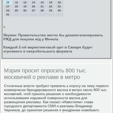
10
11
12
13
14
15
16
17
18
19
20
21
22
23
24
25
26
27
28
29
30
31
>
Якунин: Правительство могло бы докапитализировать
РЖД для покупки ж/д у Мечела
Каждый 2-ой маркетинговый щит в Самаре будет
огромного и сверхбольшого формата
Мэрия просит опросить 800 тыс.
москвичей о рекламе в метро
Столичные власти требуют привлечь к опросу на тему первого
коммерчески брендированного вагона в метро около 800 тыс.
москвичей, чтоб принять решение о необходимости
использования наружной поверхности вагона для
размещения рекламы. Как сказал «Известиям» глава
городского департамента СМИ и рекламы Владимир
Черников, до принятия решения о внедрении новейшего