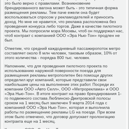
это было верно с правилами. Возникновение
брендированного вагона может быть - это типичная форма
размещения рекламы. Тем паче ежели она будет
воспользоваться спросом у рекламодателей и приносить
доход. Но мне не нравится, что реклама расположена без
проведения конкурса либо торгов. Даже в качестве пилотного
проекта. Мы попросили мэра Москвы, чтоб он поддержал нас,
чтоб контракт с компанией ООО «Эра Нью-Тон» продлен не
был.
Отметим, что средний каждодневный пассажиропоток метро
составляет около 8 млн человек, таковым образом, 10% от
этого количества - порядка 800 тыс. человек.
Напомним, что для проведения пилотного проекта по
использованию наружной поверхности поезда для
размещения рекламы метрополитен без помощи других
определил круг компаний, которые представили свои
наибольшие цены на выполнение этих работ. Посреди их
компании ООО «Авто Селл», ООО «Метрореклама» и ООО
«Эра Нью-Тон». В итоге контракт на право брендирования 1-
го подвижного состава Люблинско-Дмитровской полосы
сроком на 1 месяц был заключен 9 марта 2014 года с
компанией ООО «Эра Нью-Тон», которая и выполнила
работы по размещению рекламы LG на поезде. При всем
этом было отмечено, что договор допускает пролонгацию
контракта еще на 1 месяц.