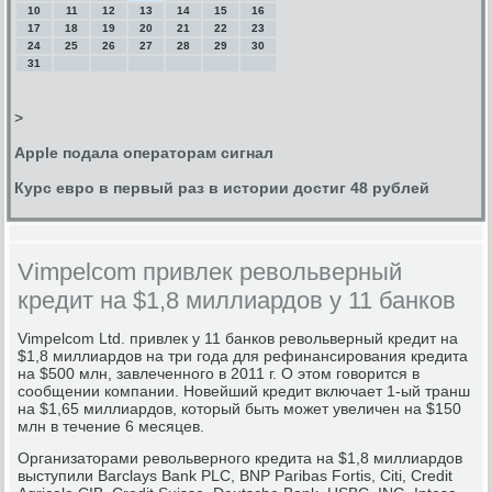
10
11
12
13
14
15
16
17
18
19
20
21
22
23
24
25
26
27
28
29
30
31
>
Apple подала операторам сигнал
Курс евро в первый раз в истории достиг 48 рублей
Vimpelcom привлек револьверный
кредит на $1,8 миллиардов у 11 банков
Vimpelcom Ltd. привлек у 11 банков револьверный кредит на
$1,8 миллиардов на три года для рефинансирования кредита
на $500 млн, завлеченного в 2011 г. О этом говорится в
сообщении компании. Новейший кредит включает 1-ый транш
на $1,65 миллиардов, который быть может увеличен на $150
млн в течение 6 месяцев.
Организаторами револьверного кредита на $1,8 миллиардов
выступили Barclays Bank PLC, BNP Paribas Fortis, Citi, Credit