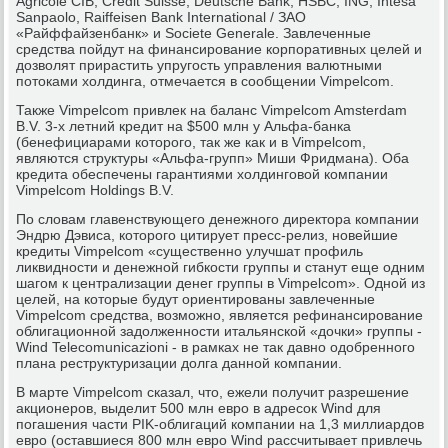
Agricole CIB, Credit Suisse, Deutsche Bank, HSBC, ING, Intesa
Sanpaolo, Raiffeisen Bank International / ЗАО
«Райффайзенбанк» и Societe Generale. Завлеченные
средства пойдут на финансирование корпоративных целей и
дозволят прирастить упругость управления валютными
потоками холдинга, отмечается в сообщении Vimpelcom.
Также Vimpelcom привлек на баланс Vimpelcom Amsterdam
B.V. 3-х летний кредит на $500 млн у Альфа-банка
(бенефициарами которого, так же как и в Vimpelcom,
являются структуры «Альфа-групп» Миши Фридмана). Оба
кредита обеспечены гарантиями холдинговой компании
Vimpelсom Holdings B.V.
По словам главенствующего денежного директора компании
Эндрю Дэвиса, которого цитирует пресс-релиз, новейшие
кредиты Vimpelcom «существенно улучшат профиль
ликвидности и денежной гибкости группы и станут еще одним
шагом к централизации денег группы в Vimpelcom». Одной из
целей, на которые будут ориентированы завлеченные
Vimpelcom средства, возможно, является рефинансирование
облигационной задолженности итальянской «дочки» группы -
Wind Telecomunicazioni - в рамках не так давно одобренного
плана реструктуризации долга данной компании.
В марте Vimpelcom сказал, что, ежели получит разрешение
акционеров, выделит 500 млн евро в адресок Wind для
погашения части PIK-облигаций компании на 1,3 миллиардов
евро (оставшиеся 800 млн евро Wind рассчитывает привлечь