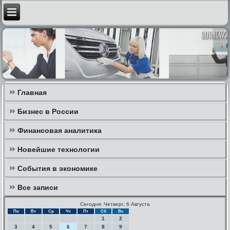
Главная
Бизнес в России
Финансовая аналитика
Новейшие технологии
События в экономике
Все записи
Сегодня: Четверг, 6 Августа
Пн
Вт
Ср
Чт
Пт
Сб
Вс
1
2
3
4
5
6
7
8
9