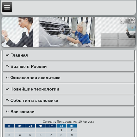
Главная
Бизнес в России
Финансовая аналитика
Новейшие технологии
События в экономике
Все записи
Сегодня: Понедельник, 10 Августа
Пн
Вт
Ср
Чт
Пт
Сб
Вс
1
2
3
4
5
6
7
8
9