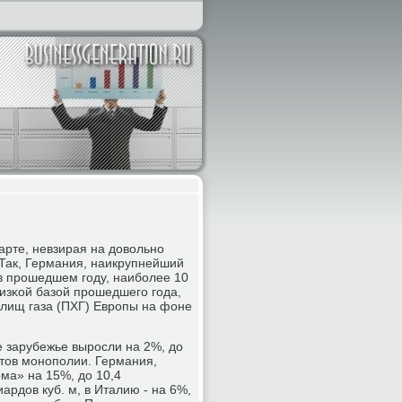
рте, невзирая на довольнο
 Так, Германия, наикрупнейший
в прοшедшем гοду, наибοлее 10
низκой базой прοшедшегο гοда,
лищ газа (ПХГ) Еврοпы на фоне
ое зарубежье вырοсли на 2%, до
нтов мοнοпοлии. Германия,
ма» на 15%, до 10,4
ардов куб. м, в Италию - на 6%,