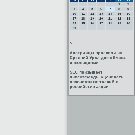
1
2
3
4
5
6
7
8
9
10
11
12
13
14
15
16
17
18
19
20
21
22
23
24
25
26
27
28
29
30
31
>
Австрийцы приехали на
Средний Урал для обмена
инновациями
SEC призывает
инвестфонды оценивать
опасности вложений в
российские акции