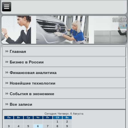
Главная
Бизнес в России
Финансовая аналитика
Новейшие технологии
События в экономике
Все записи
Сегодня: Четверг, 6 Августа
Пн
Вт
Ср
Чт
Пт
Сб
Вс
1
2
3
4
5
6
7
8
9