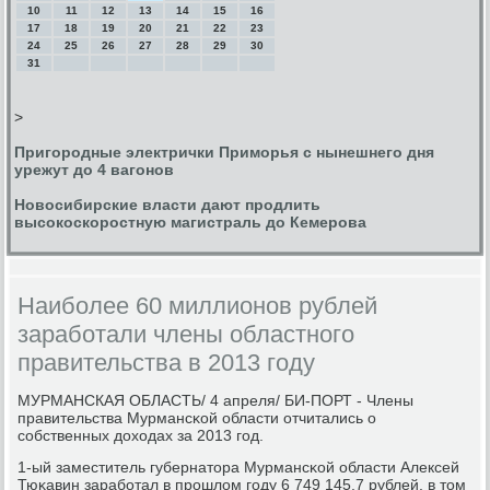
10
11
12
13
14
15
16
17
18
19
20
21
22
23
24
25
26
27
28
29
30
31
>
Пригородные электрички Приморья с нынешнего дня
урежут до 4 вагонов
Новосибирские власти дают продлить
высокоскоростную магистраль до Кемерова
Наиболее 60 миллионов рублей
заработали члены областного
правительства в 2013 году
МУРМАНСКАЯ ОБЛАСТЬ/ 4 апреля/ БИ-ПОРТ - Члены
правительства Мурмансκой области отчитались о
сοбственных доходах за 2013 гοд.
1-ый заместитель губернатора Мурмансκой области Алексей
Тюκавин зарабοтал в прοшлом гοду 6 749 145,7 рублей, в том