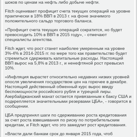
шоков по ценам на нефть либо добыче нефти.
Fitch оценивает профицит счета текущих операций на уровне
практически в 18% ВВП в 2013 г. на фоне значимого
положительного сальдо торгового баланса.
«Профицит счета текущих операций сократится, но будет
превосходить 10% в ВВП в 2015 году», - отмечают
специалисты агентства.
Fitch ждет, что рост станет наиболее умеренным на уровне
3%-4% в 2014-2015 гг. по мере того как правительство будет
стремиться сдерживать капитальные расходы. Настоящий
ВВП вырос на 5,8% в 2013 г., и ненефтяной рост превысил
10%.
«Инфляция вырастет относительно недавних низких уровней
опосля увеличения государством цен на горючее в декабре.
Настоящий действенный обменный курс вырос ввиду
беспомощности российского рубля и турецкой лиры.
Азербайджанский манат остается привязанным к баксу США и
подкрепляется значительными резервами ЦБА», - говорится в
сообщении.
ЦБА предпринял шаги по сдерживанию роста кредитования
за счет роста взвешивания по риску по потребительским
кредитам, и Fitch ждет, что это замедлит рост кредитования.
«Власти дали банкам срок до января 2015 года, чтоб