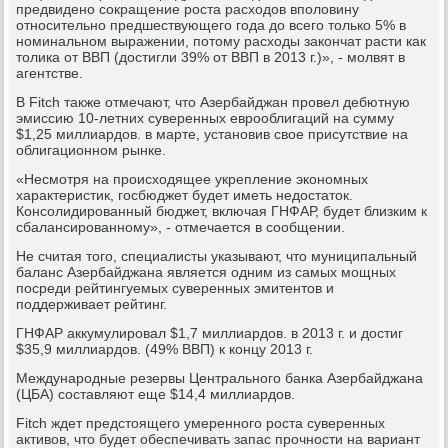
предвидено сокращение роста расходов вполовину
относительно предшествующего года до всего только 5% в
номинальном выражении, потому расходы закончат расти как
толика от ВВП (достигли 39% от ВВП в 2013 г.)», - молвят в
агентстве.
В Fitch также отмечают, что Азербайджан провел дебютную
эмиссию 10-летних суверенных еврооблигаций на сумму
$1,25 миллиардов. в марте, установив свое присутствие на
облигационном рынке.
«Несмотря на происходящее укрепление экономных
характеристик, госбюджет будет иметь недостаток.
Консолидированный бюджет, включая ГНФАР, будет близким к
сбалансированному», - отмечается в сообщении.
Не считая того, специалисты указывают, что муниципальный
баланс Азербайджана является одним из самых мощных
посреди рейтингуемых суверенных эмитентов и
поддерживает рейтинг.
ГНФАР аккумулировал $1,7 миллиардов. в 2013 г. и достиг
$35,9 миллиардов. (49% ВВП) к концу 2013 г.
Международные резервы Центрального банка Азербайджана
(ЦБА) составляют еще $14,4 миллиардов.
Fitch ждет предстоящего умеренного роста суверенных
активов, что будет обеспечивать запас прочности на вариант