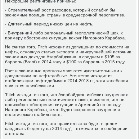
Нехорошие рейтинговые причины:
- Стремительный рост расходов, который ослабил бы
экономные позиции страны в среднесрочной перспективе.
- Длительный период низких цен на нефть.
- Внутренний либо региональный геополитический шок, к
примеру обострение ситуации вокруг Нагорного Карабаха.
Не считая того, Fitch исходит из допущения по стоимости на
нефть, основную статью экспорта и наикрупнейший источник
экономных доходов Азербайджана, в среднем в $105 за
баррель (Brent) в 2014 году и $100 за баррель в 2015 году.
Рост и экономные прогнозы являются чувствительными к
допущениям по нефтедобыче. Агентство исходит из
стабилизации нефтедобычи в 2014-2018 гг., хотя колебания
являются неизбежными.
'Fitch исходит из того, что Азербайджан избежит внутренних
либо региональных политических шоков, а именно, что не
произойдет обострения ситуации с Арменией по поводу
Нагорного Карабаха, и что будет сохранена внутренняя
политическая стабильность.
Fitch исходит из того, что правительство будет в целом
следовать бюджету на 2014 год', - отмечается в сообщении
агентства.