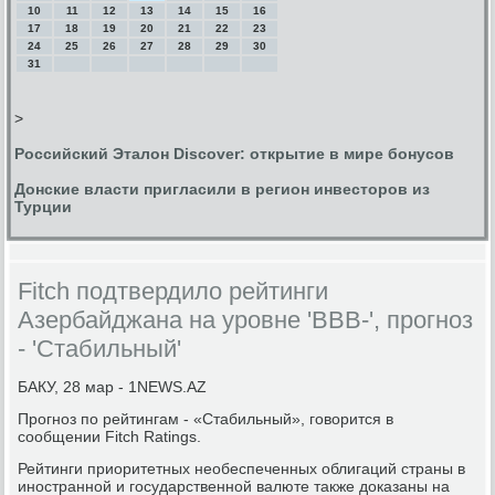
10
11
12
13
14
15
16
17
18
19
20
21
22
23
24
25
26
27
28
29
30
31
>
Российский Эталон Discover: открытие в мире бонусов
Донские власти пригласили в регион инвесторов из
Турции
Fitch подтвердило рейтинги
Азербайджана на уровне 'BBB-', прогноз
- 'Стабильный'
БАКУ, 28 мар - 1NEWS.AZ
Прогноз по рейтингам - «Стабильный», говорится в
сообщении Fitch Ratings.
Рейтинги приоритетных необеспеченных облигаций страны в
иностранной и государственной валюте также доказаны на