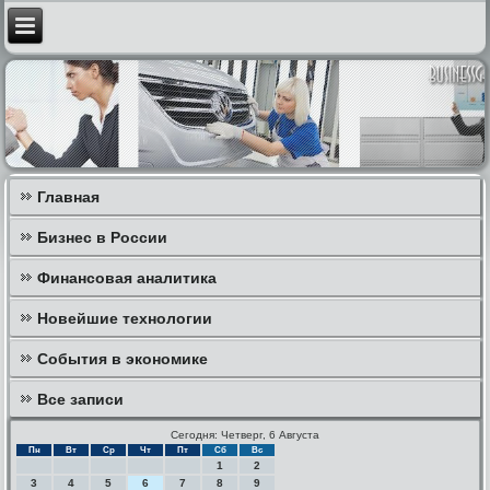
Главная
Бизнес в России
Финансовая аналитика
Новейшие технологии
События в экономике
Все записи
Сегодня: Четверг, 6 Августа
Пн
Вт
Ср
Чт
Пт
Сб
Вс
1
2
3
4
5
6
7
8
9