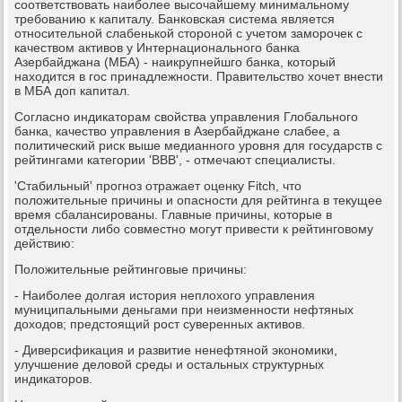
соответствовать наиболее высочайшему минимальному
требованию к капиталу. Банковская система является
относительной слабенькой стороной с учетом заморочек с
качеством активов у Интернационального банка
Азербайджана (МБА) - наикрупнейшго банка, который
находится в гос принадлежности. Правительство хочет внести
в МБА доп капитал.
Согласно индикаторам свойства управления Глобального
банка, качество управления в Азербайджане слабее, а
политический риск выше медианного уровня для государств с
рейтингами категории 'BBB', - отмечают специалисты.
'Стабильный' прогноз отражает оценку Fitch, что
положительные причины и опасности для рейтинга в текущее
время сбалансированы. Главные причины, которые в
отдельности либо совместно могут привести к рейтинговому
действию:
Положительные рейтинговые причины:
- Наиболее долгая история неплохого управления
муниципальными деньгами при неизменности нефтяных
доходов; предстоящий рост суверенных активов.
- Диверсификация и развитие ненефтяной экономики,
улучшение деловой среды и остальных структурных
индикаторов.