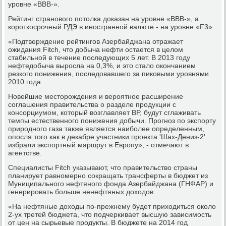
уровне «BBB-».
Рейтинг странового потолка доказан на уровне «BBB-», а
короткосрочный РДЭ в иностранной валюте - на уровне «F3».
«Подтверждение рейтингов Азербайджана отражает
ожидания Fitch, что добыча нефти остается в целом
стабильной в течение последующих 5 лет. В 2013 году
нефтедобыча выросла на 0,3%, и это стало окончанием
резкого понижения, последовавшего за пиковыми уровнями
2010 года.
Новейшие месторождения и вероятное расширение
соглашения правительства о разделе продукции с
консорциумом, который возглавляет BP, будут сглаживать
темпы естественного понижения добычи. Прогноз по экспорту
природного газа также является наиболее определенным,
опосля того как в декабре участники проекта 'Шах-Дениз-2'
избрали экспортный маршрут в Европу», - отмечают в
агентстве.
Специалисты Fitch указывают, что правительство страны
планирует равномерно сокращать трансферты в бюджет из
Муниципального нефтяного фонда Азербайджана (ГНФАР) и
генерировать больше ненефтяных доходов.
«На нефтяные доходы по-прежнему будет приходиться около
2-ух третей бюджета, что подчеркивает высшую зависимость
от цен на сырьевые продукты. В бюджете на 2014 год