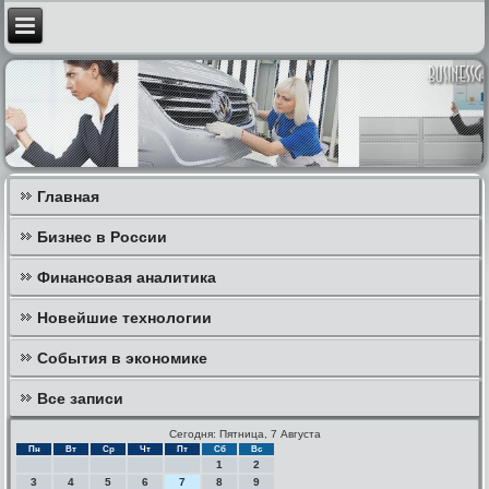
Главная
Бизнес в России
Финансовая аналитика
Новейшие технологии
События в экономике
Все записи
Сегодня: Пятница, 7 Августа
Пн
Вт
Ср
Чт
Пт
Сб
Вс
1
2
3
4
5
6
7
8
9