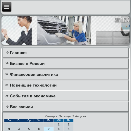
Главная
Бизнес в России
Финансовая аналитика
Новейшие технологии
События в экономике
Все записи
Сегодня: Пятница, 7 Августа
Пн
Вт
Ср
Чт
Пт
Сб
Вс
1
2
3
4
5
6
7
8
9