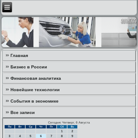
Главная
Бизнес в России
Финансовая аналитика
Новейшие технологии
События в экономике
Все записи
Сегодня: Четверг, 6 Августа
Пн
Вт
Ср
Чт
Пт
Сб
Вс
1
2
3
4
5
6
7
8
9