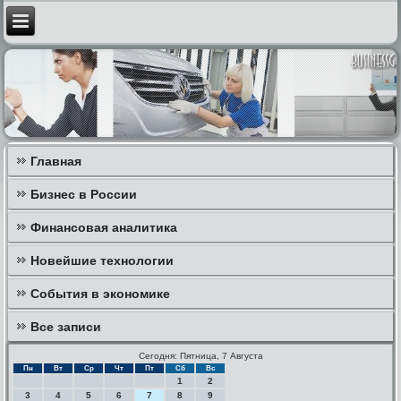
Главная
Бизнес в России
Финансовая аналитика
Новейшие технологии
События в экономике
Все записи
Сегодня: Пятница, 7 Августа
Пн
Вт
Ср
Чт
Пт
Сб
Вс
1
2
3
4
5
6
7
8
9