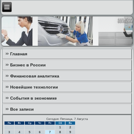
Главная
Бизнес в России
Финансовая аналитика
Новейшие технологии
События в экономике
Все записи
Сегодня: Пятница, 7 Августа
Пн
Вт
Ср
Чт
Пт
Сб
Вс
1
2
3
4
5
6
7
8
9