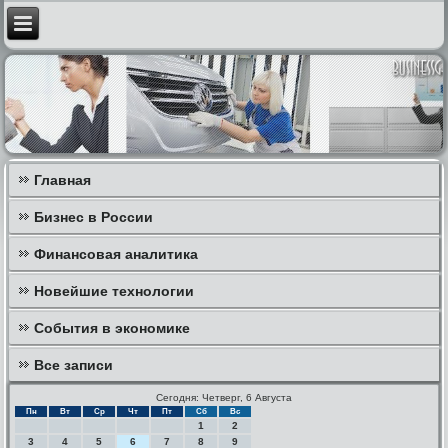
Главная
Бизнес в России
Финансовая аналитика
Новейшие технологии
События в экономике
Все записи
Сегодня: Четверг, 6 Августа
Пн
Вт
Ср
Чт
Пт
Сб
Вс
1
2
3
4
5
6
7
8
9