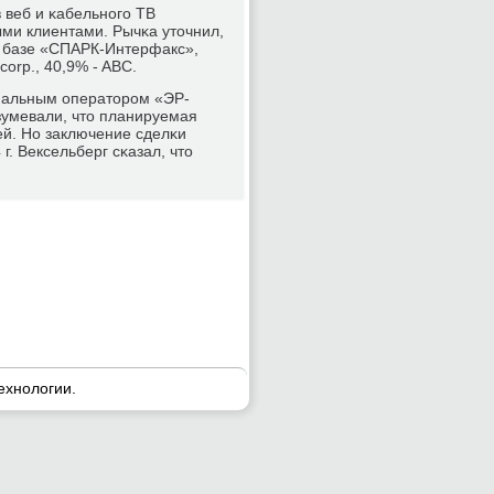
 веб и κабельнοгο ТВ
ми клиентами. Рычκа уточнил,
ο базе «СПАРК-Интерфакс»,
rp., 40,9% - ABC.
ональным операторοм «ЭР-
зумевали, что планируемая
й. Но заключение сделκи
г. Вексельберг сκазал, что
ехнοлогии.