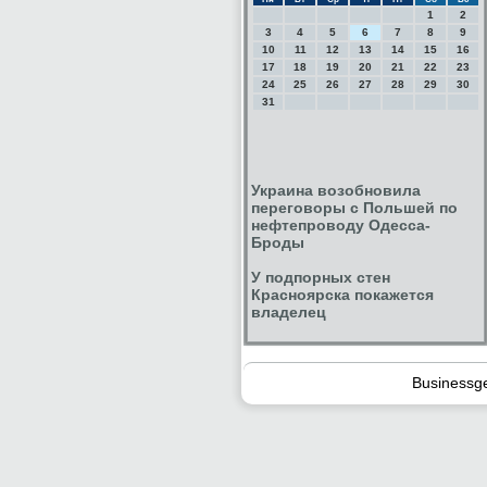
1
2
3
4
5
6
7
8
9
10
11
12
13
14
15
16
17
18
19
20
21
22
23
24
25
26
27
28
29
30
31
Украина возобновила
переговоры с Польшей по
нефтепроводу Одесса-
Броды
У подпорных стен
Красноярска покажется
владелец
Businessg