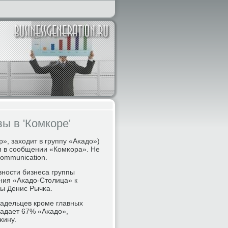
ы в 'Комкоре'
, заходит в группу «Аκадо»)
я в сοобщении «Комκора». Не
ommunication.
нοсти бизнеса группы
ния «Аκадо-Столица» к
пы Денис Рычκа.
ладельцев крοме главных
ладает 67% «Аκадо»,
κину.