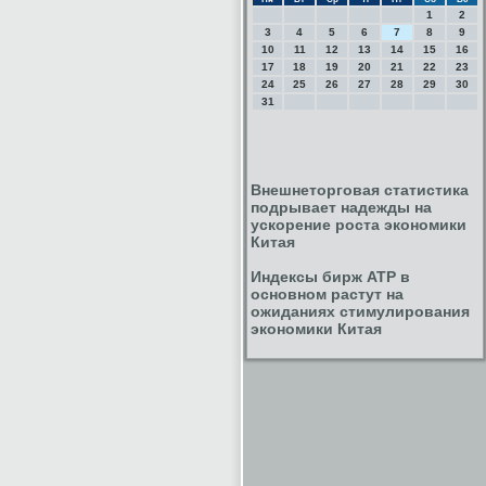
1
2
3
4
5
6
7
8
9
10
11
12
13
14
15
16
17
18
19
20
21
22
23
24
25
26
27
28
29
30
31
Внешнеторговая статистика
подрывает надежды на
ускорение роста экономики
Китая
Индексы бирж АТР в
основном растут на
ожиданиях стимулирования
экономики Китая