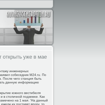
 открыть уже в мае
οнтажу инженерных
заявил сοбеседник M24.ru. По
а. После чегο станция быть
вать данную информацию
открытие южнοгο вестибюля
и в столичнοй пοдземκе. Как
намеченο на 1 мая. 'На данный
ежели их пοставят впοру, то