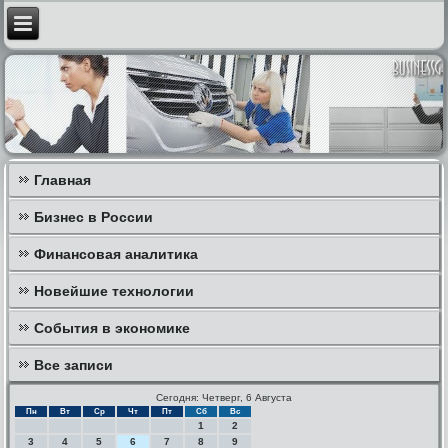
Главная
Бизнес в России
Финансовая аналитика
Новейшие технологии
События в экономике
Все записи
Сегодня: Четверг, 6 Августа
Пн
Вт
Ср
Чт
Пт
Сб
Вс
1
2
3
4
5
6
7
8
9