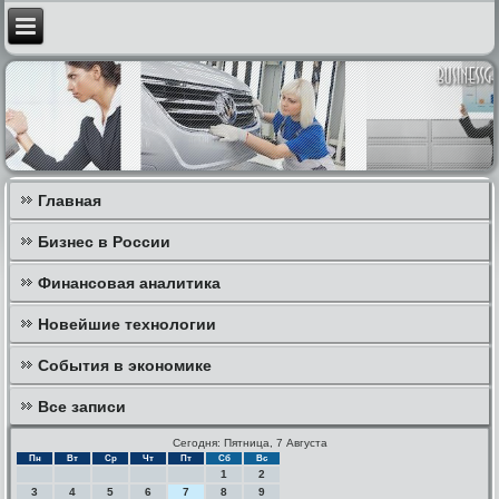
Главная
Бизнес в России
Финансовая аналитика
Новейшие технологии
События в экономике
Все записи
Сегодня: Пятница, 7 Августа
Пн
Вт
Ср
Чт
Пт
Сб
Вс
1
2
3
4
5
6
7
8
9