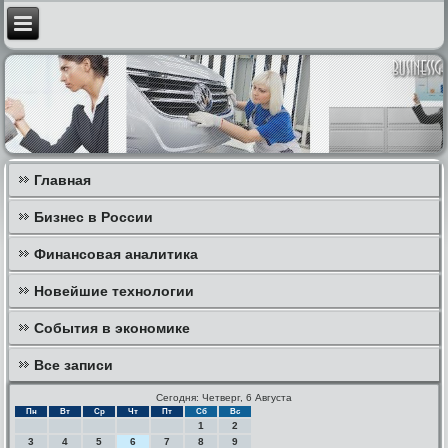
Главная
Бизнес в России
Финансовая аналитика
Новейшие технологии
События в экономике
Все записи
Сегодня: Четверг, 6 Августа
Пн
Вт
Ср
Чт
Пт
Сб
Вс
1
2
3
4
5
6
7
8
9