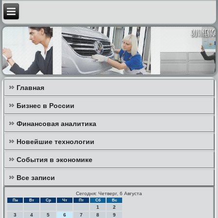
Главная
Бизнес в России
Финансовая аналитика
Новейшие технологии
События в экономике
Все записи
Сегодня: Четверг, 6 Августа
Пн
Вт
Ср
Чт
Пт
Сб
Вс
1
2
3
4
5
6
7
8
9