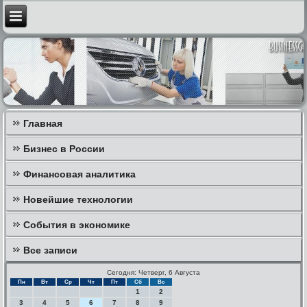
Главная
Бизнес в России
Финансовая аналитика
Новейшие технологии
События в экономике
Все записи
Сегодня: Четверг, 6 Августа
Пн
Вт
Ср
Чт
Пт
Сб
Вс
1
2
3
4
5
6
7
8
9