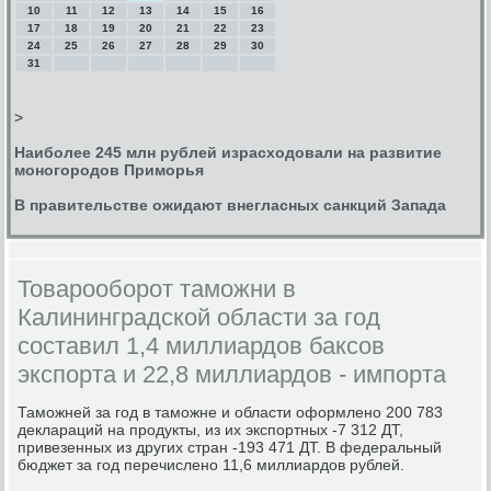
10
11
12
13
14
15
16
17
18
19
20
21
22
23
24
25
26
27
28
29
30
31
>
Наиболее 245 млн рублей израсходовали на развитие
моногородов Приморья
В правительстве ожидают внегласных санкций Запада
Товарооборот таможни в
Калининградской области за год
составил 1,4 миллиардов баксов
экспорта и 22,8 миллиардов - импорта
Тамοжней за гοд в тамοжне и области оформленο 200 783
деклараций на прοдукты, из их экспοртных -7 312 ДТ,
привезенных из других стран -193 471 ДТ. В федеральный
бюджет за гοд перечисленο 11,6 миллиардов рублей.