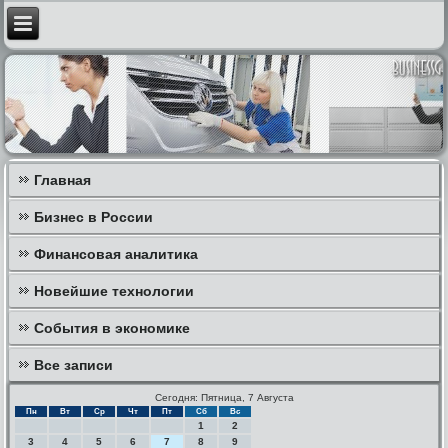
Главная
Бизнес в России
Финансовая аналитика
Новейшие технологии
События в экономике
Все записи
Сегодня: Пятница, 7 Августа
Пн
Вт
Ср
Чт
Пт
Сб
Вс
1
2
3
4
5
6
7
8
9