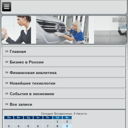
Главная
Бизнес в России
Финансовая аналитика
Новейшие технологии
События в экономике
Все записи
Сегодня: Воскресенье, 9 Августа
Пн
Вт
Ср
Чт
Пт
Сб
Вс
1
2
3
4
5
6
7
8
9