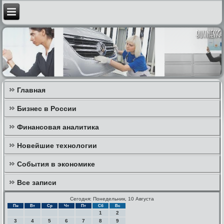
Главная
Бизнес в России
Финансовая аналитика
Новейшие технологии
События в экономике
Все записи
Сегодня: Понедельник, 10 Августа
Пн
Вт
Ср
Чт
Пт
Сб
Вс
1
2
3
4
5
6
7
8
9